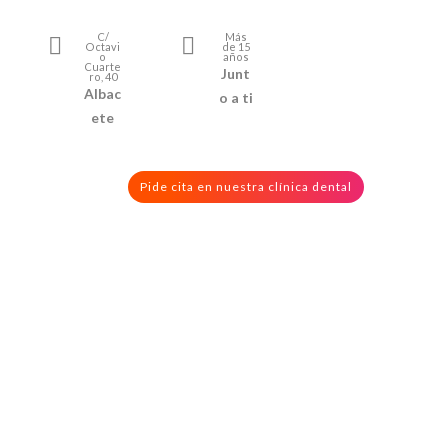
C/
Más
Octavi
de 15
o
años
Cuarte
Junt
ro, 40
Albac
o a ti
ete
Pide cita en nuestra clínica dental