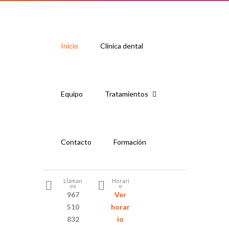
Inicio
Clínica dental
Equipo
Tratamientos
Contacto
Formación
Lláman
Horari
os
o
967
Ver
510
horar
832
io