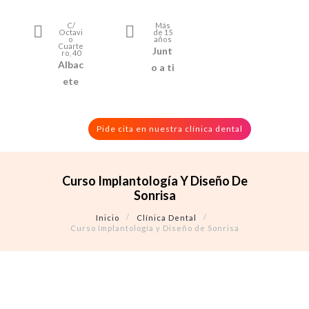
C/
Más
Octavi
de 15
o
años
Cuarte
Junt
ro, 40
Albac
o a ti
ete
Pide cita en nuestra clínica dental
Curso Implantología Y Diseño De
Sonrisa
Inicio
Clínica Dental
Curso Implantología y Diseño de Sonrisa