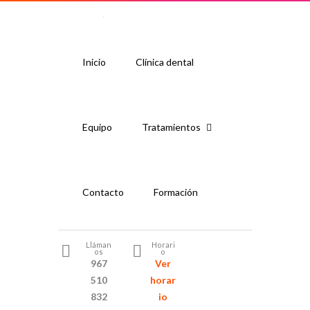
Inicio
Clínica dental
Equipo
Tratamientos
Contacto
Formación
Lláman
Horari
os
o
967
Ver
510
horar
832
io