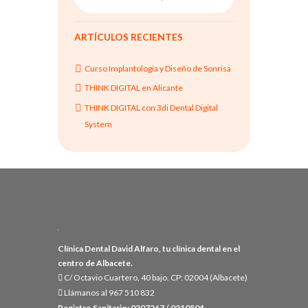
ARTÍCULOS RECIENTES
Curso Implantología y Diseño de Sonrisa
THINK DIGITAL en Alicante
THINK DIGITAL con 3di Dental Digital
System
Clínica Dental David Alfaro, tu clínica dental en el
centro de Albacete.
C/ Octavio Cuartero, 40 bajo. CP: 02004 (Albacete)
Llámanos al 967 510 832
Registro Sanitario: 0207267 / 0210504